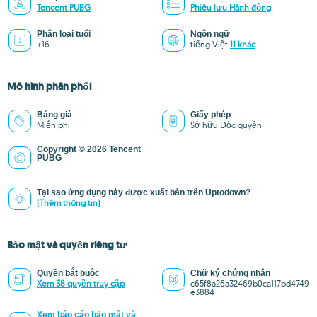
Tencent PUBG
Phiêu lưu Hành động
Phân loại tuổi
Ngôn ngữ
+16
tiếng Việt
11 khác
Mô hình phân phối
Bảng giá
Giấy phép
Miễn phí
Sở hữu Độc quyền
Copyright © 2026 Tencent
PUBG
Tại sao ứng dụng này được xuất bản trên Uptodown?
(Thêm thông tin)
Bảo mật và quyền riêng tư
Quyền bắt buộc
Chữ ký chứng nhận
Xem 38 quyền truy cập
c65f8a26a32469b0ca117bd4749
e3884
Xem báo cáo bảo mật và