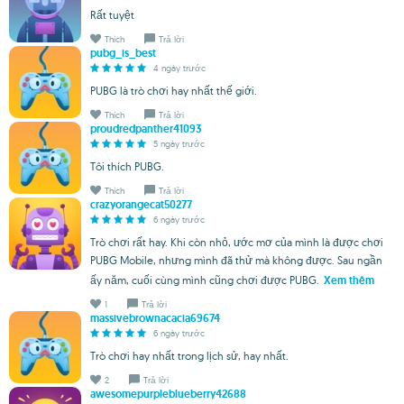
Rất tuyệt
Thích
Trả lời
pubg_is_best
4 ngày trước
PUBG là trò chơi hay nhất thế giới.
Thích
Trả lời
proudredpanther41093
5 ngày trước
Tôi thích PUBG.
Thích
Trả lời
crazyorangecat50277
6 ngày trước
Trò chơi rất hay. Khi còn nhỏ, ước mơ của mình là được chơi
PUBG Mobile, nhưng mình đã thử mà không được. Sau ngần
ấy năm, cuối cùng mình cũng chơi được PUBG.
Xem thêm
1
Trả lời
massivebrownacacia69674
6 ngày trước
Trò chơi hay nhất trong lịch sử, hay nhất.
2
Trả lời
awesomepurpleblueberry42688