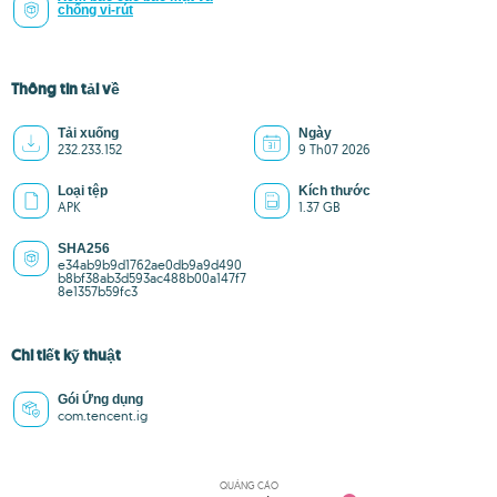
chống vi-rút
Thông tin tải về
Tải xuống
Ngày
232.233.152
9 Th07 2026
Loại tệp
Kích thước
APK
1.37 GB
SHA256
e34ab9b9d1762ae0db9a9d490
b8bf38ab3d593ac488b00a147f7
8e1357b59fc3
Chi tiết kỹ thuật
Gói Ứng dụng
com.tencent.ig
QUẢNG CÁO