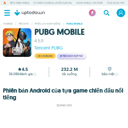
BETA PUBG MOBILE
MY HERO ACADEMIA UNITED SURVIVAL
GAME WORLD: LIFE STORY
ỨNG DỤNG VPN
ANDROID
/
TRÒ CHƠI
/
PHIÊU LƯU HÀNH ĐỘNG
/
PUBG MOBILE
PUBG MOBILE
4.5.0
Tencent PUBG
DEV ONBOARD
#1
TRÒ CHƠI HỢP TÁC
4.5
232.2 M
34,086
đánh giá
tải xuống
bảo mật
Phiên bản Android của tựa game chiến đấu nổi
tiếng
QUẢNG CÁO