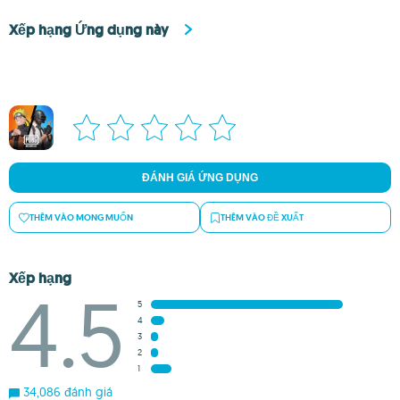
Xếp hạng Ứng dụng này
ĐÁNH GIÁ ỨNG DỤNG
THÊM VÀO MONG MUỐN
THÊM VÀO ĐỀ XUẤT
Xếp hạng
4.5
5
4
3
2
1
34,086 đánh giá