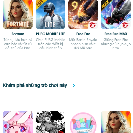
Fortnite
PUBG MOBILE LITE
Free Fire
Free Fire MAX
Tồn tại lâu hơn cả
Chơi PUBG Mobile
Một Battle Royale
Giống Free Fire
cơn bão và tất cả
trên các thiết bị
nhanh hơn và ít
nhưng đồ họa đẹp
đối thủ của bạn
cấu hình thấp
đòi hỏi hơn
hơn
Khám phá những trò chơi này