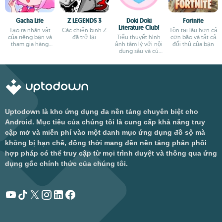
Gacha Life
Z LEGENDS 3
Doki Doki
Fortnite
Literature Club!
Tạo ra nhân vật
Các chiến binh Z
Tồn tại lâu hơn cả
của riêng bạn và
đã trở lại
Tiểu thuyết hình
cơn bão và tất cả
tham gia hàng
ảnh tâm lý với nội
đối thủ của bạn
ngàn cuộc phiêu
dung sâu và cú
lưu
ngoặt bất ngờ
Uptodown là kho ứng dụng đa nền tảng chuyên biệt cho
Android. Mục tiêu của chúng tôi là cung cấp khả năng truy
cập mở và miễn phí vào một danh mục ứng dụng đồ sộ mà
không bị hạn chế, đồng thời mang đến nền tảng phân phối
hợp pháp có thể truy cập từ mọi trình duyệt và thông qua ứng
dụng gốc chính thức của chúng tôi.