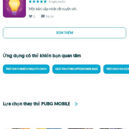
6 ngày trước
Một bản cập nhật rất tuyệt vời.
2
Trả lời
XEM THÊM
Ứng dụng có thể khiến bạn quan tâm
TRÒ CHƠI NHIỀU NGƯỜI CHƠI
GIẢI THƯỞNG UPTODOWN 2022
TRÒ CHƠI DI Đ
Lựa chọn thay thế PUBG MOBILE